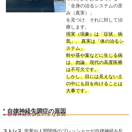
「全身の治るシステムの歪
み（真実）」
を見つけ、それに対して治
療します。
現実（現象）は「症状、病
気」、 真実は「体の治るシ
ステム」
幹や茎や葉などに生じる病
は、勿論、現代の高度医療
は不可欠です。
しかし、目には見えない土
の中にも目を向けることは
大事です。
* 自律神経失調症の原因
※ 自律神経失調症の主な原因
ストレス
: 学業や人間関係のプレッシャーが自律神経を乱