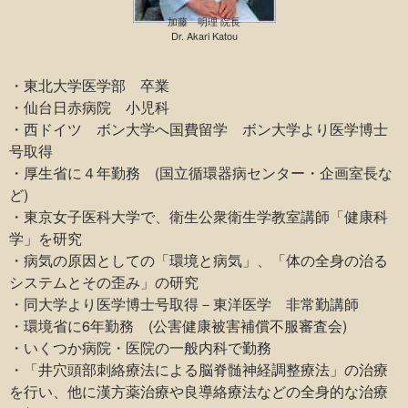
加藤 明理 院長
Dr. Akari Katou
・東北大学医学部 卒業
・仙台日赤病院 小児科
・西ドイツ ボン大学へ国費留学 ボン大学より医学博士
号取得
・厚生省に４年勤務 (国立循環器病センター・企画室長な
ど)
・東京女子医科大学で、衛生公衆衛生学教室講師「健康科
学」を研究
・病気の原因としての「環境と病気」、「体の全身の治る
システムとその歪み」の研究
・同大学より医学博士号取得－東洋医学 非常勤講師
・環境省に6年勤務 (公害健康被害補償不服審査会)
・いくつか病院・医院の一般内科で勤務
・「井穴頭部刺絡療法による脳脊髄神経調整療法」の治療
を行い、他に漢方薬治療や良導絡療法などの全身的な治療