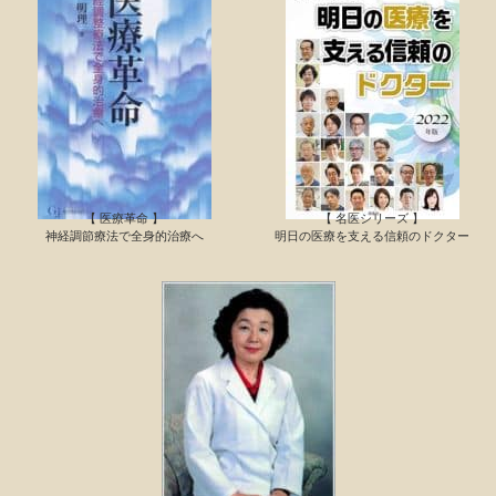
【 医療革命 】
【 名医シリーズ 】
神経調節療法で全身的治療へ
明日の医療を支える信頼のドクター