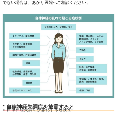
でない場合は、あかり医院へご相談ください。
* 自律神経失調症を放置すると
※ 自律神経失調症が悪化する危険性