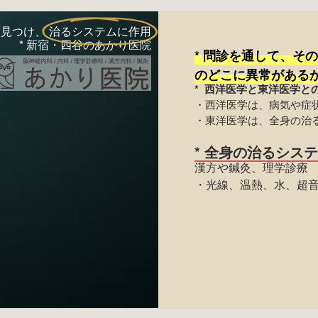
を見つけ、
治るシステムに作用
* 新宿・四谷のあかり医院
*
問診を通して、その
のどこに異常がある
* 西洋医学と東洋医学と
・西洋医学は、病気や症
・東洋医学は、全身の治
* 全身の治るシス
漢方や鍼灸、理学診療
・光線、温熱、水、超