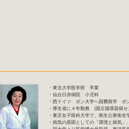
・東北大学医学部 卒業
・仙台日赤病院 小児科
・西ドイツ ボン大学へ国費留学 ボ
・厚生省に４年勤務 (国立循環器病セ
・東京女子医科大学で、衛生公衆衛生
・病気の原因としての「環境と病気」
・同大学より医学博士号取得－東洋医