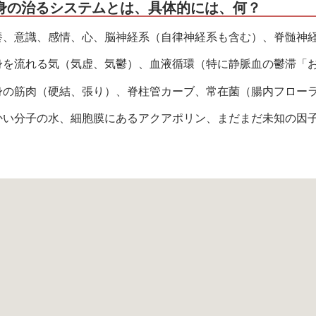
全身の治るシステムとは、具体的には、何？
養、意識、感情、心、脳神経系（自律神経系も含む）、脊髄神
身を流れる気（気虚、気鬱）、血液循環（特に静脈血の鬱滞「
身の筋肉（硬結、張り）、脊柱管カーブ、常在菌（腸内フロー
かい分子の水、細胞膜にあるアクアポリン、まだまだ未知の因