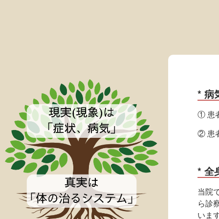
* 
① 
② 
* 
当院
ら診
いま