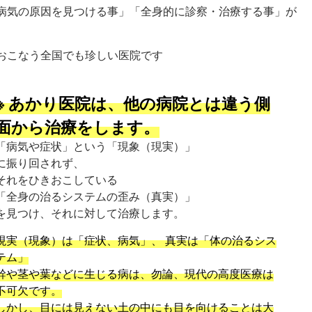
病気の原因を見つける事」「全身的に診察・治療する事」が
おこなう全国でも珍しい医院です
※ あかり医院は、他の病院とは違う側
面から治療をします。
「病気や症状」という「現象（現実）」
に振り回されず、
それをひきおこしている
「全身の治るシステムの歪み（真実）」
を見つけ、それに対して治療します。
現実（現象）は「症状、病気」、 真実は「体の治るシス
テム」
幹や茎や葉などに生じる病は、勿論、現代の高度医療は
不可欠です。
しかし、目には見えない土の中にも目を向けることは大