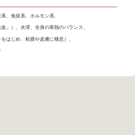
経系、免疫系、ホルモン系、
お血」）、水滞、全身の寒熱のバランス、
ラをはじめ、粘膜や皮膚に棲息）、
子