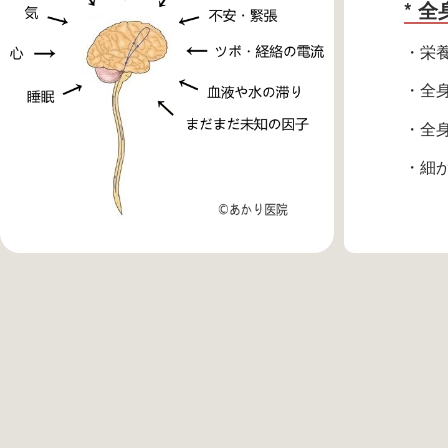
* 
・栄
・全
・全
・細